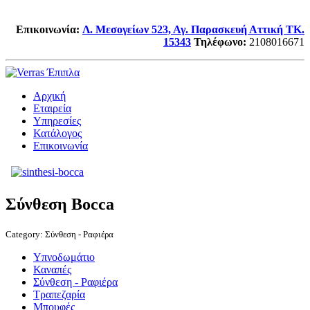
Επικοινωνία:
Λ. Μεσογείων 523, Αγ. Παρασκευή Αττική TK.
15343
Τηλέφωνο
:
2108016671
Αρχική
Εταιρεία
Υπηρεσίες
Κατάλογος
Επικοινωνία
Σύνθεση Bocca
Category:
Σύνθεση - Ραφιέρα
Υπνοδωμάτιο
Καναπές
Σύνθεση - Ραφιέρα
Τραπεζαρία
Μπουφές