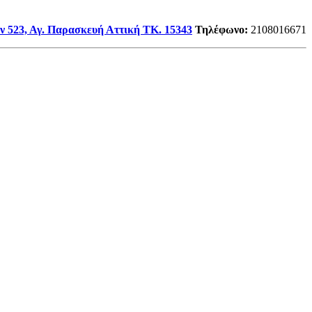
ν 523, Αγ. Παρασκευή Αττική TK. 15343
Τηλέφωνο
:
2108016671