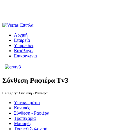
Αρχική
Εταιρεία
Υπηρεσίες
Κατάλογος
Επικοινωνία
Σύνθεση Ραφιέρα Tv3
Category:
Σύνθεση - Ραφιέρα
Υπνοδωμάτιο
Καναπές
Σύνθεση - Ραφιέρα
Τραπεζαρία
Μπουφές
Τραπέζι Σαλονιού