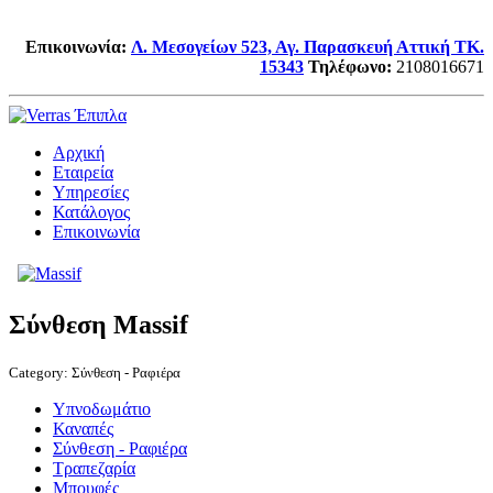
Επικοινωνία:
Λ. Μεσογείων 523, Αγ. Παρασκευή Αττική TK.
15343
Τηλέφωνο
:
2108016671
Αρχική
Εταιρεία
Υπηρεσίες
Κατάλογος
Επικοινωνία
Σύνθεση Massif
Category:
Σύνθεση - Ραφιέρα
Υπνοδωμάτιο
Καναπές
Σύνθεση - Ραφιέρα
Τραπεζαρία
Μπουφές