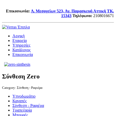
Επικοινωνία:
Λ. Μεσογείων 523, Αγ. Παρασκευή Αττική TK.
15343
Τηλέφωνο
:
2108016671
Αρχική
Εταιρεία
Υπηρεσίες
Κατάλογος
Επικοινωνία
Σύνθεση Zero
Category:
Σύνθεση - Ραφιέρα
Υπνοδωμάτιο
Καναπές
Σύνθεση - Ραφιέρα
Τραπεζαρία
Μπουφές