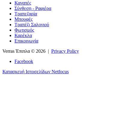
Καναπές
Σύνθεση - Ραφιέρα
Τραπεζαρία
Μπουφές
Τραπέζι Σαλονιού
Φωτισμός
Καρέκλα
Επικοινωνία
Verras Έπιπλα
© 2026 |
Privacy Policy
Facebook
Κατασκευή Ιστοσελίδων Netfocus