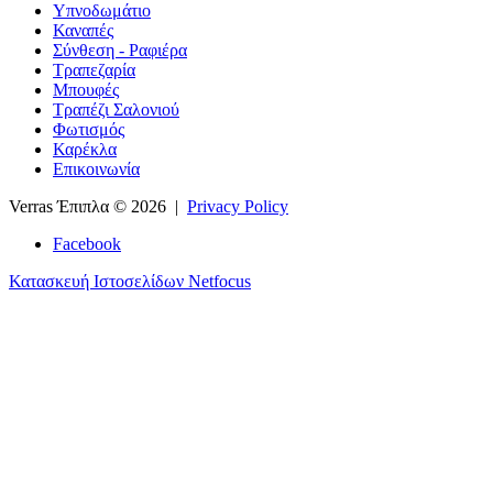
Υπνοδωμάτιο
Καναπές
Σύνθεση - Ραφιέρα
Τραπεζαρία
Μπουφές
Τραπέζι Σαλονιού
Φωτισμός
Καρέκλα
Επικοινωνία
Verras Έπιπλα
© 2026 |
Privacy Policy
Facebook
Κατασκευή Ιστοσελίδων Netfocus