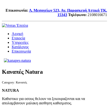
Επικοινωνία:
Λ. Μεσογείων 523, Αγ. Παρασκευή Αττική TK.
15343
Τηλέφωνο
:
2108016671
Αρχική
Εταιρεία
Υπηρεσίες
Κατάλογος
Επικοινωνία
Καναπές Natura
Category:
Καναπές
NATURA
Καθιστικο για οσους θελουν να ξεκουραζονται και να
απολαμβανουν μαλακη αισθηση καθισματος.